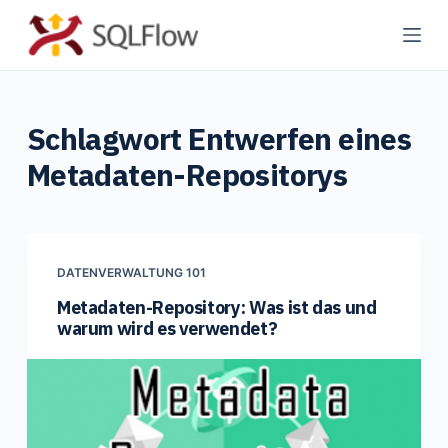
Z
u
m
I
Schlagwort
Entwerfen eines
n
h
Metadaten-Repositorys
a
l
t
s
DATENVERWALTUNG 101
p
Metadaten-Repository: Was ist das und
r
warum wird es verwendet?
i
n
g
e