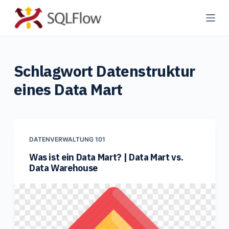
Z
u
m
I
Schlagwort
Datenstruktur
n
h
eines Data Mart
a
l
t
s
DATENVERWALTUNG 101
p
Was ist ein Data Mart? | Data Mart vs.
r
Data Warehouse
i
n
g
e