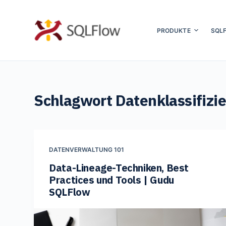
Z
u
PRODUKTE
SQL
m
I
n
h
Schlagwort
Datenklassifizi
a
l
t
s
DATENVERWALTUNG 101
p
Data-Lineage-Techniken, Best
r
Practices und Tools | Gudu
i
SQLFlow
n
g
e