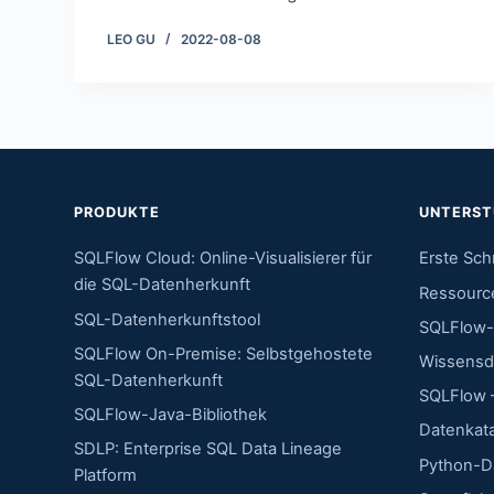
LEO GU
2022-08-08
PRODUKTE
UNTERS
SQLFlow Cloud: Online-Visualisierer für
Erste Schr
die SQL-Datenherkunft
Ressourc
SQL-Datenherkunftstool
SQLFlow-
SQLFlow On-Premise: Selbstgehostete
Wissensd
SQL-Datenherkunft
SQLFlow –
SQLFlow-Java-Bibliothek
Datenkat
SDLP: Enterprise SQL Data Lineage
Python-D
Platform