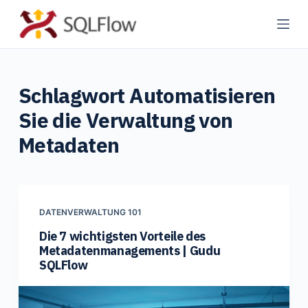
Z
u
m
I
Schlagwort
Automatisieren
n
h
Sie die Verwaltung von
a
Metadaten
l
t
s
p
DATENVERWALTUNG 101
r
Die 7 wichtigsten Vorteile des
i
Metadatenmanagements | Gudu
n
SQLFlow
g
e