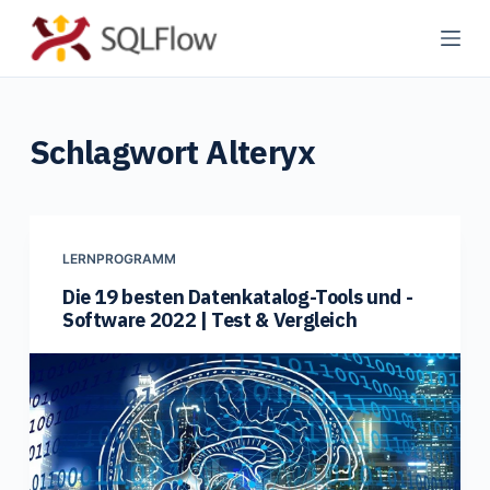
Z
u
m
I
Schlagwort
Alteryx
n
h
a
l
t
LERNPROGRAMM
s
Die 19 besten Datenkatalog-Tools und -
Software 2022 | Test & Vergleich
p
r
i
n
g
e