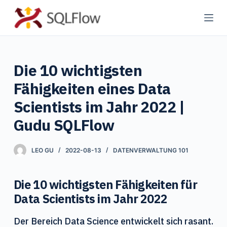
Z
u
m
I
Die 10 wichtigsten
n
h
Fähigkeiten eines Data
a
Scientists im Jahr 2022 |
l
Gudu SQLFlow
t
s
p
LEO GU
2022-08-13
DATENVERWALTUNG 101
r
i
Die 10 wichtigsten Fähigkeiten für
n
Data Scientists im Jahr 2022
g
e
Der Bereich Data Science entwickelt sich rasant.