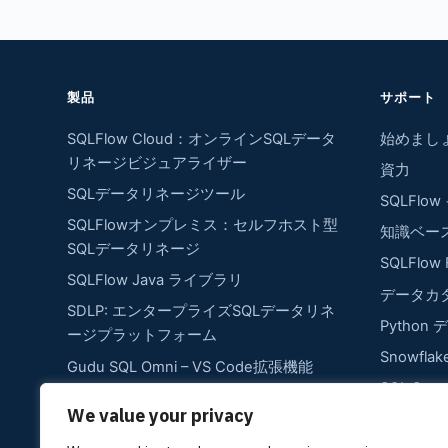
製品
サポート
SQLFlow Cloud：オンラインSQLデータ
始めまし
リネージビジュアライザー
資力
SQLデータリネージツール
SQLFlo
SQLFlowオンプレミス：セルフホスト型
知識ベー
SQLデータリネージ
SQLFlow 
SQLFlow Java ライブラリ
データカ
SDLP: エンタープライズSQLデータリネ
Python
ージプラットフォーム
Snowfl
Gudu SQL Omni – VS Code拡張機能
SQL Se
SQLFlow REST API：SQLデータリネー
We value your privacy
Oracle
ジ抽出の自動化