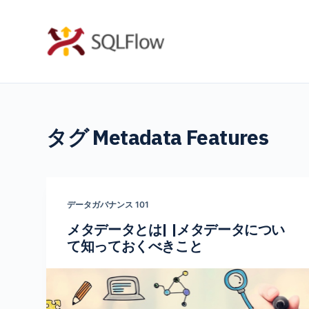
コ
ン
テ
ン
ツ
へ
タグ
Metadata Features
ス
キ
ッ
プ
データガバナンス 101
メタデータとは| |メタデータについ
て知っておくべきこと