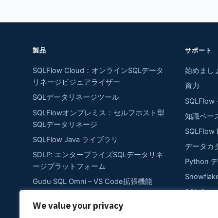
製品
サポート
SQLFlow Cloud：オンラインSQLデータ
始めまし
リネージビジュアライザー
資力
SQLデータリネージツール
SQLFlo
SQLFlowオンプレミス：セルフホスト型
知識ベー
SQLデータリネージ
SQLFlow 
SQLFlow Java ライブラリ
データカ
SDLP: エンタープライズSQLデータリネ
Python
ージプラットフォーム
Snowfl
Gudu SQL Omni – VS Code拡張機能
SQL Se
SQLFlow REST API：SQLデータリネー
We value your privacy
Oracle
ジ抽出の自動化