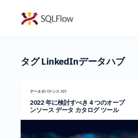
コ
ン
テ
ン
ツ
へ
タグ
LinkedInデータハブ
ス
キ
ッ
プ
データガバナンス 101
2022 年に検討すべき 4 つのオープ
ンソース データ カタログ ツール