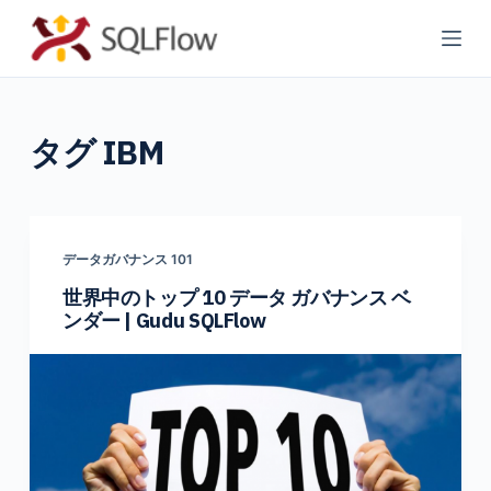
コ
ン
テ
ン
タグ
IBM
ツ
へ
ス
キ
ッ
データガバナンス 101
プ
世界中のトップ 10 データ ガバナンス ベ
ンダー | Gudu SQLFlow