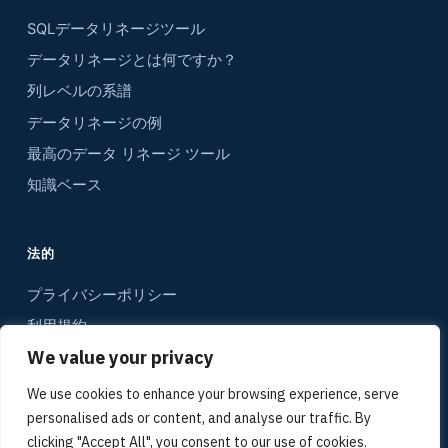
SQLデータリネージツール
データリネージとは何ですか？
列レベルの系譜
データリネージの例
最高のデータ リネージ ツール
知識ベース
法的
プライバシーポリシー
利用規約
We value your privacy
コンタクト
サイトマップ
We use cookies to enhance your browsing experience, serve
personalised ads or content, and analyse our traffic. By
メディアキット
clicking "Accept All", you consent to our use of cookies.