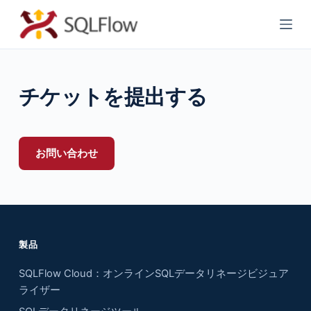
コ
ン
テ
ン
チケットを提出する
ツ
へ
ス
キ
お問い合わせ
ッ
プ
製品
SQLFlow Cloud：オンラインSQLデータリネージビジュア
ライザー