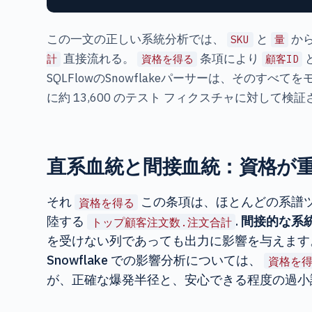
この一文の正しい系統分析では、
と
か
SKU
量
直接流れる。
条項により
計
資格を得る
顧客ID
SQLFlowのSnowflakeパーサーは、その
に約 13,600 のテスト フィクスチャに対し
直系血統と間接血統：資格が
それ
この条項は、ほとんどの系譜
資格を得る
陸する
.
間接的な系
トップ顧客注文数.注文合計
を受けない列であっても出力に影響を与えます。
Snowflake での影響分析については、
資格を
が、正確な爆発半径と、安心できる程度の過小