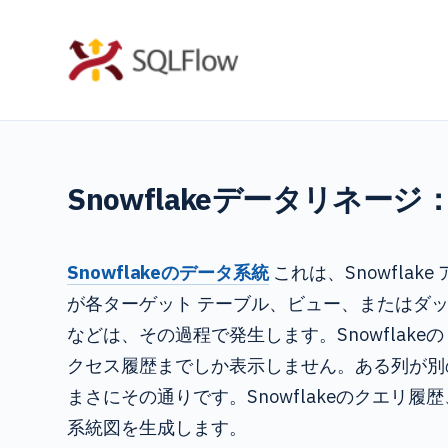
コ
ン
テ
ン
ツ
へ
Snowflakeデータリネ
ス
キ
ッ
Snowflakeのデータ系統
これは、Snowfl
プ
が各ターゲット テーブル、ビュー、またはダッ
などは、その過程で発生します。Snowflake
クセス履歴までしか表示しません。ある列が別
まさにその通りです。Snowflakeのクエリ履
系統図を生成します。