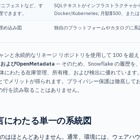
tマニフェストなど、す
SQLテキストがインフラストラクチャ
理できます。
Docker/Kubernetes; 月額$50
埋め込み図
独自のプラットフォームやカタログに系
キャンと永続的なリネージ リポジトリを使用して 100 を超
w、およびOpenMetadata
— そのため、Snowflake の
体にわたる在庫管理、所有権、および検出に優れています。複
メリットが得られます。プライバシー保護は徹底しており、SQ
ブルの行を読み取ることはありません。
の方言にわたる単一の系統図
るものはほとんどありません。通常、環境には、ウェアハウスに