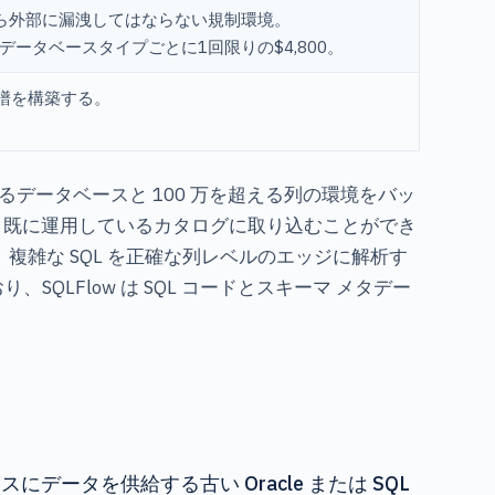
から外部に漏洩してはならない規制環境。
0、またはデータベースタイプごとに1回限りの$4,800。
譜を構築する。
えるデータベースと 100 万を超える列の環境をバッ
履歴を、既に運用しているカタログに取り込むことができ
雑な SQL を正確な列レベルのエッジに解析す
LFlow は SQL コードとスキーマ メタデー
データを供給する古い Oracle または SQL