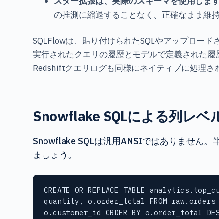
スター拡張は、実際のスキーマを使用しま
の推測に縮退することなく、正確なまま維
SQLFlowは、貼り付けられたSQLやアップロ
実行されたクエリの履歴とモデルで定義された履
Redshiftクエリログも同様にネイティブに処理
Snowflake SQLによる列レ
Snowflake SQLは汎用ANSIではあ
ましょう。
CREATE OR REPLACE TABLE analytics.top_cu
quantity, o.order_total FROM raw.orders 
o.customer_id ORDER BY o.order_total DE