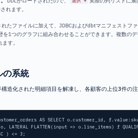
す。
DDLがロードされたので、
実際の列リストに展
選択 *
持されます。
ードされたファイルに加えて、JDBCおよびdbtマニフェス
歴を1つのグラフに組み合わせることができます。複数のデ
されます。
ベルの系統
りません。半構造化された明細項目を解凍し、各顧客の上位3
stomer_orders AS SELECT o.customer_id, f.value:sku
o, LATERAL FLATTEN(input => o.line_items) f QUALIF
SC ) <= 3;