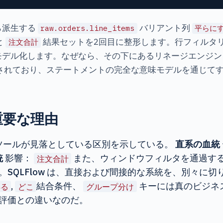
ら派生する
バリアント列
raw.orders.line_items
平らに
と
結果セットを2回目に整形します。行フィルタ
注文合計
すべてをモデル化します。なぜなら、その下にあるリネージエンジ
て検証されており、ステートメントの完全な意味モデルを通じ
重要な理由
ツールが見落としている区別を示している。
直系の血統
統
影響：
また、ウィンドウフィルタを通過す
注文合計
SQLFlow は、直接および間接的な系統を、別々に
,
結合条件、
キーには真のビジネ
得る
どこ
グループ分け
評価との違いなのだ。