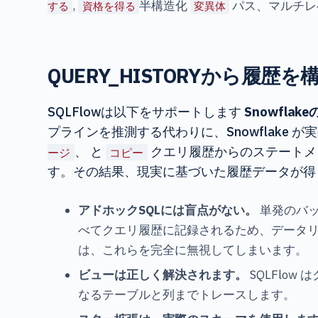
,
半構造化
パス、マルチレ
する
資格を得る
変異体
QUERY_HISTORYから履
SQLFlowは以下をサポートします
Snowfl
プラインを推測する代わりに、Snowflake が
、 と
クエリ履歴からのステートメ
ージ
コピー
す。その結果、現実に基づいた履歴データが得
アドホックSQLには盲点がない。
単発のバッ
べてクエリ履歴に記録されるため、データ
は、これらを完全に無視してしまいます。
ビューは正しく解決されます。
SQLFlo
なるテーブルと列までトレースします。