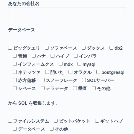
あなたの会社名
データベース
ビッグクエリ
ソファベース
ダックス
db2
青梅
ハナ
ハイブ
インパラ
インフォームクス
mdx
mysql
ネテッツァ
開いた
オラクル
postgresql
赤方偏移
スノーフレーク
SQLサーバー
シベース
テラデータ
垂直
その他
から SQL を収集します。
ファイルシステム
ビットバケット
ギットハブ
データベース
その他