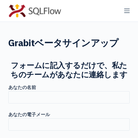
コ
ン
テ
ン
Grabitベータサインアップ
ツ
へ
ス
フォームに記入するだけで、私た
キ
ちのチームがあなたに連絡します
ッ
プ
あなたの名前
あなたの電子メール