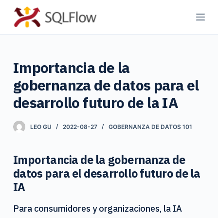
S
a
l
t
Importancia de la
a
r
gobernanza de datos para el
a
desarrollo futuro de la IA
l
c
LEO GU
2022-08-27
GOBERNANZA DE DATOS 101
o
n
t
Importancia de la gobernanza de
e
datos para el desarrollo futuro de la
n
IA
i
Para consumidores y organizaciones, la IA
d