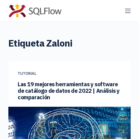
S
a
l
t
Etiqueta
Zaloni
a
r
a
l
c
TUTORIAL
o
Las 19 mejores herramientas y software
de catálogo de datos de 2022 | Análisis y
n
comparación
t
e
n
i
d