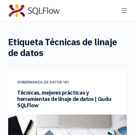
S
a
l
t
Etiqueta
Técnicas de linaje
a
r
de datos
a
l
c
o
GOBERNANZA DE DATOS 101
n
Técnicas, mejores prácticas y
t
herramientas de linaje de datos | Gudu
e
SQLFlow
n
i
d