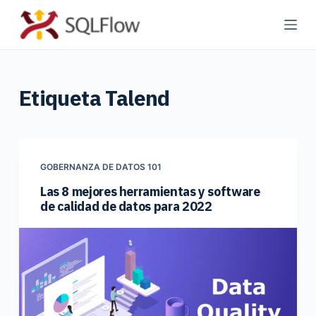
S
a
l
t
Etiqueta
Talend
a
r
a
l
c
GOBERNANZA DE DATOS 101
o
Las 8 mejores herramientas y software
de calidad de datos para 2022
n
t
e
n
i
d