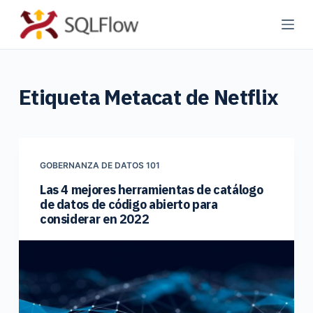
S
a
l
t
Etiqueta
Metacat de Netflix
a
r
a
l
c
GOBERNANZA DE DATOS 101
o
Las 4 mejores herramientas de catálogo
de datos de código abierto para
n
considerar en 2022
t
e
n
i
d