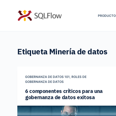
S
a
PRODUCTO
l
t
a
r
Etiqueta
Minería de datos
a
l
c
o
GOBERNANZA DE DATOS 101
,
ROLES DE
n
GOBERNANZA DE DATOS
t
6 componentes críticos para una
e
gobernanza de datos exitosa
n
i
d