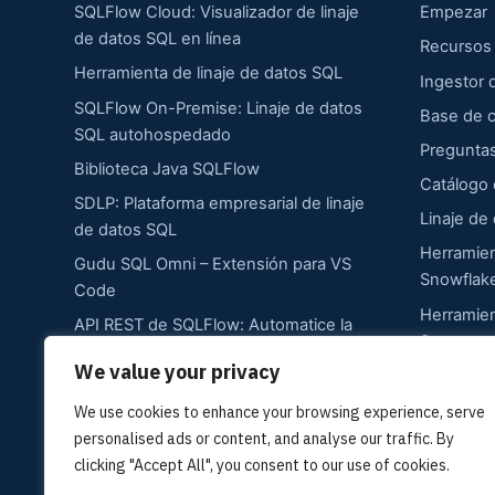
SQLFlow Cloud: Visualizador de linaje
Empezar
de datos SQL en línea
Recursos
Herramienta de linaje de datos SQL
Ingestor
SQLFlow On-Premise: Linaje de datos
Base de 
SQL autohospedado
Pregunta
Biblioteca Java SQLFlow
Catálogo 
SDLP: Plataforma empresarial de linaje
Linaje de
de datos SQL
Herramien
Gudu SQL Omni – Extensión para VS
Snowflak
Code
Herramien
API REST de SQLFlow: Automatice la
Server
extracción del linaje de datos SQL.
We value your privacy
Herramien
Precios
Oracle
We use cookies to enhance your browsing experience, serve
Comprar cuenta Premium
personalised ads or content, and analyse our traffic. By
Solicitar cotización para versión On-
clicking "Accept All", you consent to our use of cookies.
Premise