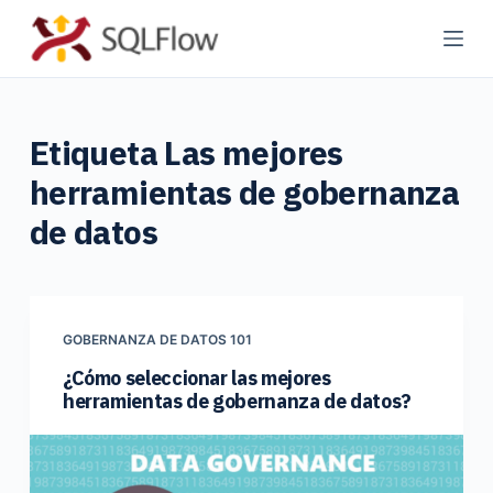
S
a
l
t
Etiqueta
Las mejores
a
r
herramientas de gobernanza
a
de datos
l
c
o
n
GOBERNANZA DE DATOS 101
t
¿Cómo seleccionar las mejores
e
herramientas de gobernanza de datos?
n
i
d