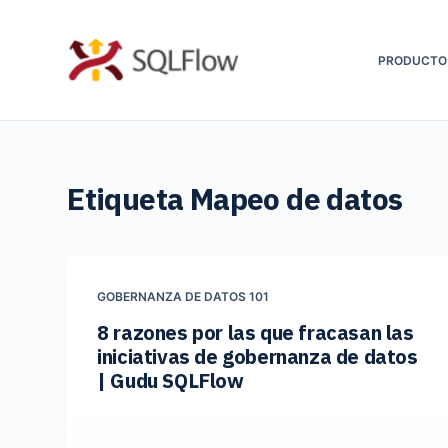
S
a
PRODUCTO
l
t
a
r
Etiqueta
Mapeo de datos
a
l
c
o
GOBERNANZA DE DATOS 101
n
8 razones por las que fracasan las
t
iniciativas de gobernanza de datos
e
| Gudu SQLFlow
n
i
d