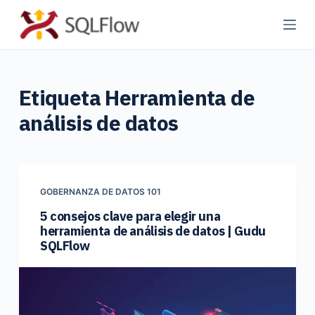
S
a
l
t
Etiqueta
Herramienta de
a
r
análisis de datos
a
l
c
o
GOBERNANZA DE DATOS 101
n
5 consejos clave para elegir una
t
herramienta de análisis de datos | Gudu
e
SQLFlow
n
i
d