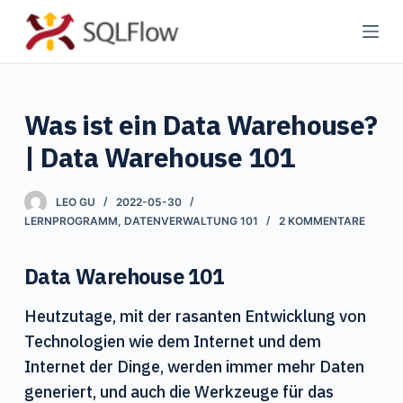
Z
u
m
I
Was ist ein Data Warehouse?
n
h
| Data Warehouse 101
a
l
LEO GU
2022-05-30
t
LERNPROGRAMM
,
DATENVERWALTUNG 101
2 KOMMENTARE
s
p
Data Warehouse 101
r
i
Heutzutage, mit der rasanten Entwicklung von
n
Technologien wie dem Internet und dem
g
Internet der Dinge, werden immer mehr Daten
e
generiert, und auch die Werkzeuge für das